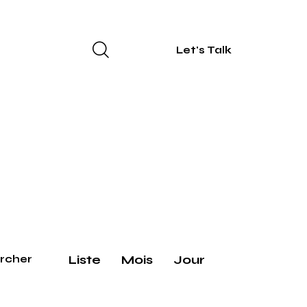
Let's Talk
N
Liste
Mois
Jour
rcher
a
v