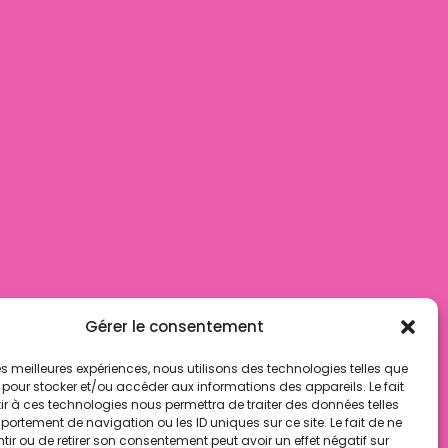
bus d'alcool est
Gérer le consentement
ngereux pour la
 les meilleures expériences, nous utilisons des technologies telles que
nté. Consommer
 pour stocker et/ou accéder aux informations des appareils. Le fait
ec modération.
r à ces technologies nous permettra de traiter des données telles
ortement de navigation ou les ID uniques sur ce site. Le fait de ne
ir ou de retirer son consentement peut avoir un effet négatif sur