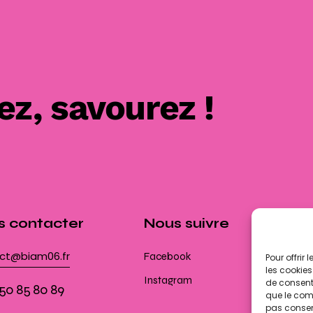
z, savourez !
s contacter
Nous suivre
L'a
da
ct@biam06.fr
Facebook
Pour offrir
sa
les cookies
Instagram
av
de consenti
 50 85 80 89
que le comp
pas consent