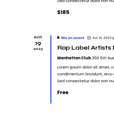
e
Sed consectetur dolor non null
c
i
d
h
$185
a
g
e
t
a
r
e
É
.
t
v
AVR
Mis en avant
Avr 19, 2023
19
i
è
Rap Label Artists
2023
n
o
Manhattan Club
350 5th Ave
e
n
m
Lorem ipsum dolor sit amet, co
e
condimentum tincidunt, arcu or
d
n
Sed consectetur dolor non null
e
t
Free
s
v
p
u
a
r