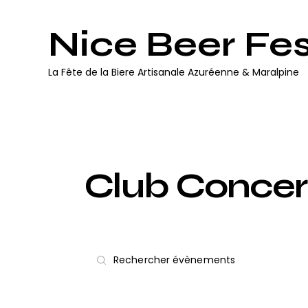
Nice Beer Fes
La Fête de la Biere Artisanale Azuréenne & Maralpine
Club Concer
R
S
e
a
i
c