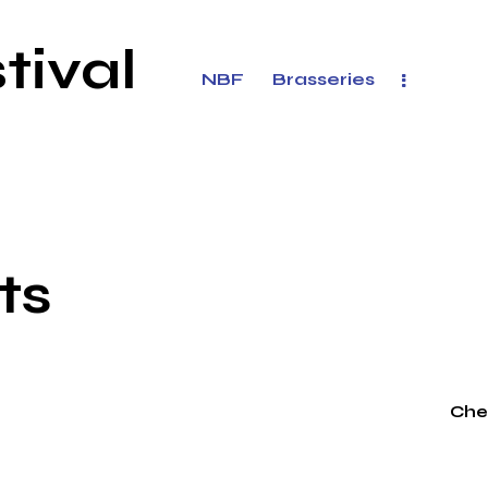
tival
NBF
Brasseries
ts
Che