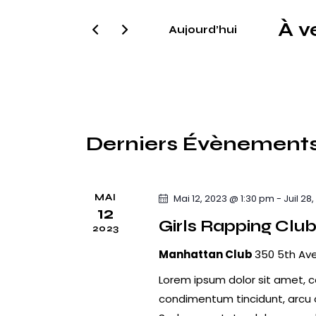
s
h
i
À v
Aujourd’hui
r
e
S
m
é
r
o
l
t
c
e
-
c
h
c
Derniers Évènement
t
l
e
i
é
o
e
.
MAI
Mai 12, 2023 @ 1:30 pm
-
Juil 28
n
12
R
t
n
Girls Rapping Clu
2023
e
e
n
c
Manhattan Club
350 5th Ave
z
h
a
u
Lorem ipsum dolor sit amet, co
e
n
v
condimentum tincidunt, arcu or
r