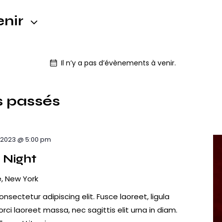
enir
Il n’y a pas d’évènements à venir.
s passés
, 2023 @ 5:00 pm
b Night
, New York
nsectetur adipiscing elit. Fusce laoreet, ligula
ci laoreet massa, nec sagittis elit urna in diam.