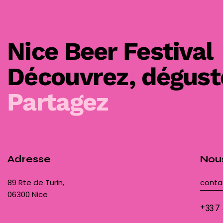
s
Nice Beer Festival
Découvrez, déguste
Partagez
Adresse
Nou
89 Rte de Turin,
conta
06300 Nice
+33 7