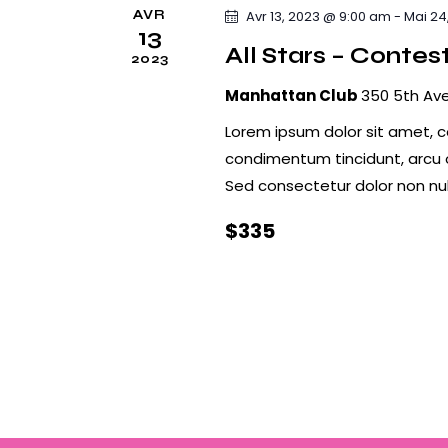
e
AVR
Avr 13, 2023 @ 9:00 am
-
Mai 24
m
13
s
All Stars – Contes
o
2023
t
É
Manhattan Club
350 5th Ave
-
v
Lorem ipsum dolor sit amet, co
c
condimentum tincidunt, arcu or
l
è
Sed consectetur dolor non null
é
n
.
$335
e
m
e
n
t