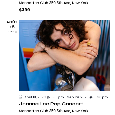
v
a
Manhattan Club
350 5th Ave, New York
d
è
t
$399
n
a
i
e
t
o
AOÛT
m
e
18
n
e
2023
.
d
n
e
t
v
u
e
s
É
v
è
n
Août 18, 2023 @ 8:30 pm
-
Sep 29, 2023 @ 10:30 pm
e
Jeanna Lee Pop Concert
m
Manhattan Club
350 5th Ave, New York