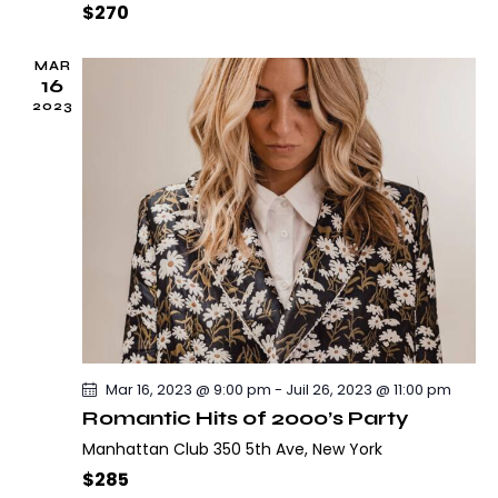
e
$270
n
t
MAR
16
s
2023
Mar 16, 2023 @ 9:00 pm
-
Juil 26, 2023 @ 11:00 pm
Romantic Hits of 2000’s Party
Manhattan Club
350 5th Ave, New York
$285