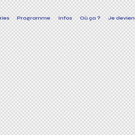
ries
Programme
Infos
Où ça ?
Je devien