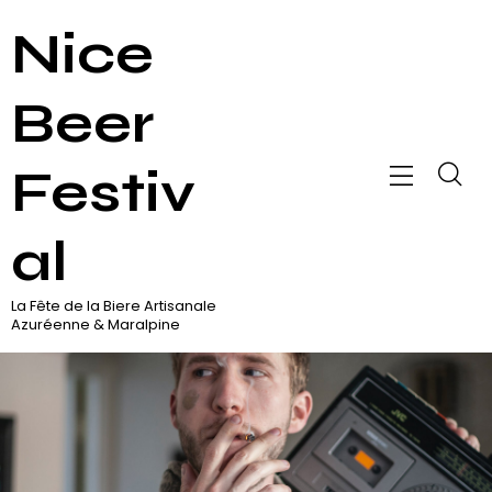
Nice
Beer
Festiv
al
La Fête de la Biere Artisanale
Azuréenne & Maralpine