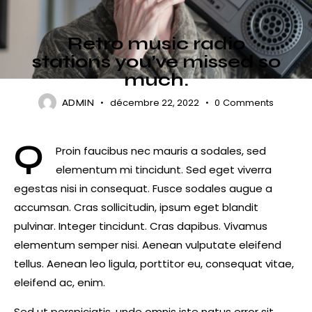
FESTIVALS
Retro music radio
stations you’ve missed so
much.
décembre 22, 2022
0
Comments
ADMIN
Q
Proin faucibus nec mauris a sodales, sed
elementum mi tincidunt. Sed eget viverra
egestas nisi in consequat. Fusce sodales augue a
accumsan. Cras sollicitudin, ipsum eget blandit
pulvinar. Integer tincidunt. Cras dapibus. Vivamus
elementum semper nisi. Aenean vulputate eleifend
tellus. Aenean leo ligula, porttitor eu, consequat vitae,
eleifend ac, enim.
Sed ut perspiciatis, unde omnis iste natus error sit