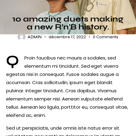
R'N'B
10 amazing duets making
a new R’n’B history.
décembre 17, 2022
0
Comments
ADMIN
Q
Proin faucibus nec mauris a sodales, sed
elementum mi tincidunt. Sed eget viverra
egestas nisi in consequat. Fusce sodales augue a
accumsan. Cras sollicitudin, ipsum eget blandit
pulvinar. Integer tincidunt. Cras dapibus. Vivamus
elementum semper nisi. Aenean vulputate eleifend
tellus. Aenean leo ligula, porttitor eu, consequat vitae,
eleifend ac, enim.
Sed ut perspiciatis, unde omnis iste natus error sit