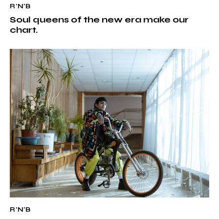
R'N'B
Soul queens of the new era make our
chart.
R'N'B