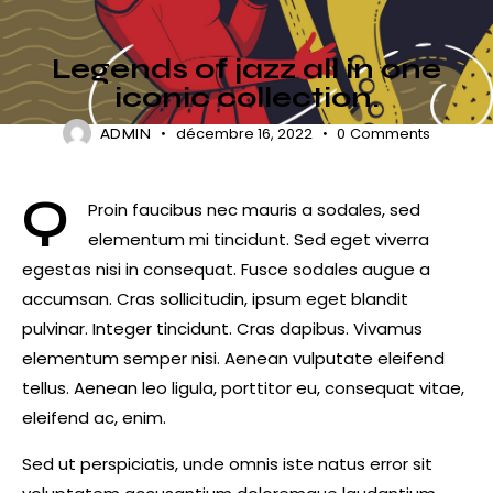
JAZZ & BLUES
Legends of jazz all in one
iconic collection.
décembre 16, 2022
0
Comments
ADMIN
Q
Proin faucibus nec mauris a sodales, sed
elementum mi tincidunt. Sed eget viverra
egestas nisi in consequat. Fusce sodales augue a
accumsan. Cras sollicitudin, ipsum eget blandit
pulvinar. Integer tincidunt. Cras dapibus. Vivamus
elementum semper nisi. Aenean vulputate eleifend
tellus. Aenean leo ligula, porttitor eu, consequat vitae,
eleifend ac, enim.
Sed ut perspiciatis, unde omnis iste natus error sit