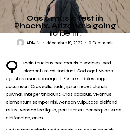
OPEN AIR
Oasis music fest in
Phoenix, Arizona is going
to be lit.
décembre 19, 2022
0
Comments
ADMIN
Q
Proin faucibus nec mauris a sodales, sed
elementum mi tincidunt. Sed eget viverra
egestas nisi in consequat. Fusce sodales augue a
accumsan. Cras sollicitudin, ipsum eget blandit
pulvinar. Integer tincidunt. Cras dapibus. Vivamus
elementum semper nisi. Aenean vulputate eleifend
tellus. Aenean leo ligula, porttitor eu, consequat vitae,
eleifend ac, enim.
Sed ut perspiciatis, unde omnis iste natus error sit