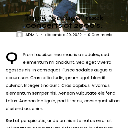
ROCKING
Top 5 “garage” rock
concerts of 2000’s.
décembre 20, 2022
0
Comments
ADMIN
Q
Proin faucibus nec mauris a sodales, sed
elementum mi tincidunt. Sed eget viverra
egestas nisi in consequat. Fusce sodales augue a
accumsan. Cras sollicitudin, ipsum eget blandit
pulvinar. Integer tincidunt. Cras dapibus. Vivamus
elementum semper nisi. Aenean vulputate eleifend
tellus. Aenean leo ligula, porttitor eu, consequat vitae,
eleifend ac, enim.
Sed ut perspiciatis, unde omnis iste natus error sit